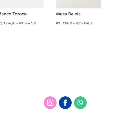
Banco Totoco
Mesa Baleia
Faixa
Faixa
R$
3.224,00
–
R$
5.647,00
R$
5.139,00
–
R$
12.661,00
de
de
preço:
preço:
R$ 3.224,00
R$ 5.139,00
através
através
R$ 5.647,00
R$ 12.661,00