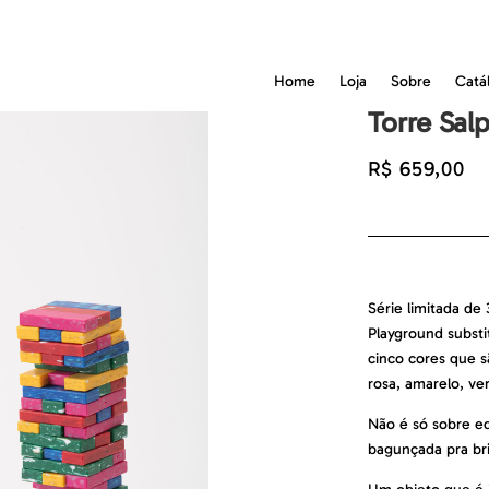
Home
Loja
Sobre
Catá
Torre Sal
R$
659,00
Série limitada de
Playground substi
cinco cores que s
rosa, amarelo, ve
Não é só sobre eq
bagunçada pra bri