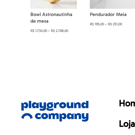
Bowl Astronautinha
Pendurador Meia
de mesa
Faixa
R$
195,00
–
R$
251,00
Faixa
R$
1.730,00
–
R$
2.788,00
de
de
preço:
preço:
R$ 195,0
R$ 1.730,00
através
através
R$ 251,0
R$ 2.788,00
Ho
Loja