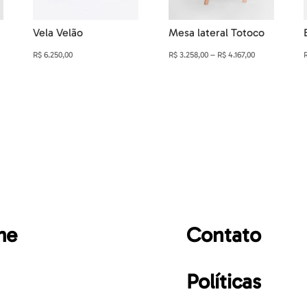
Vela Velão
Mesa lateral Totoco
Faixa
R$
6.250,00
R$
3.258,00
–
R$
4.167,00
de
preço:
0
R$ 3.258,00
através
0
R$ 4.167,00
me
Contato
Políticas