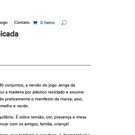
logo
Contato
0 Items
picada
 30 conjuntos, a versão do jogo Jenga da
tui a madeira por plástico reciclado e assume
ão praticamente o manifesto da marca: azul,
rmelho e verde.
uilíbrio. É sobre tensão, cor, presença e mesa
ncar com os amigos, família, criança!