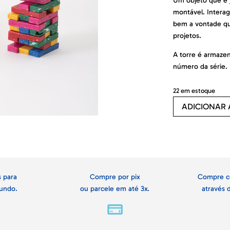
Um objeto que é 
montável. Interag
bem a vontade qu
projetos.
A torre é armaze
número da série.
22 em estoque
ADICIONAR
 para
Compre por pix
Compre c
undo.
ou parcele em até 3x.
através 