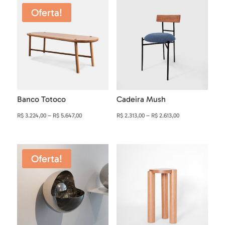
era:
é:
R$ 5.726,00
Oferta!
R$ 230,00.
R$ 198,00.
através
R$ 6.226,00
Banco Totoco
Cadeira Mush
Faixa
Faixa
R$
3.224,00
–
R$
5.647,00
R$
2.313,00
–
R$
2.613,00
de
de
preço:
preço:
R$ 3.224,00
R$ 2.313,00
Oferta!
através
através
R$ 5.647,00
R$ 2.613,00