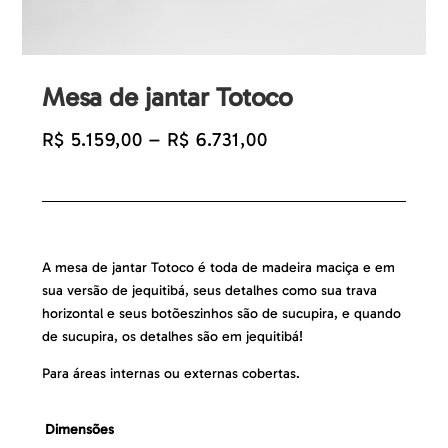
Mesa de jantar Totoco
Faixa
R$
5.159,00
–
R$
6.731,00
de
preço:
R$ 5.159,00
através
R$ 6.731,00
A mesa de jantar Totoco é toda de madeira maciça e em
sua versão de jequitibá, seus detalhes como sua trava
horizontal e seus botõeszinhos são de sucupira, e quando
de sucupira, os detalhes são em jequitibá!
Para áreas internas ou externas cobertas.
Dimensões