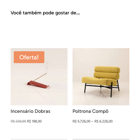
Você também pode gostar de…
Produtos relacionados
Oferta!
Incensário Dobras
Poltrona Compô
O
O
Faixa
R$
230,00
R$
198,00
R$
5.726,00
–
R$
6.226,00
preço
preço
de
original
atual
preço: