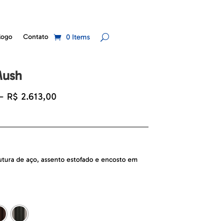
logo
Contato
0 Items
Mush
Faixa
–
R$
2.613,00
de
preço:
R$ 2.313,00
através
R$ 2.613,00
utura de aço, assento estofado e encosto em