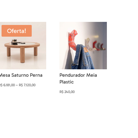
Oferta!
Mesa Saturno Perna
Pendurador Meia
Plastic
Faixa
R$
6.181,00
–
R$
7.120,00
R$
240,00
de
preço:
R$ 6.181,00
através
R$ 7.120,00