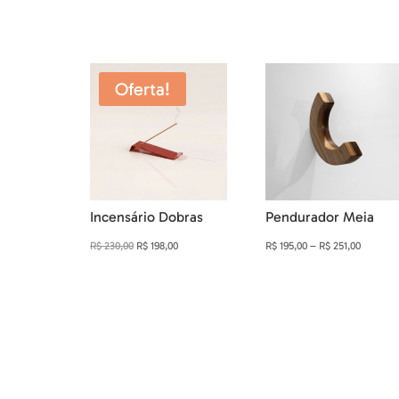
Produtos relacionados
Oferta!
Incensário Dobras
Pendurador Meia
O
O
Faixa
R$
230,00
R$
198,00
R$
195,00
–
R$
251,00
preço
preço
de
original
atual
preço:
era:
é:
R$ 195,0
R$ 230,00.
R$ 198,00.
através
R$ 251,0