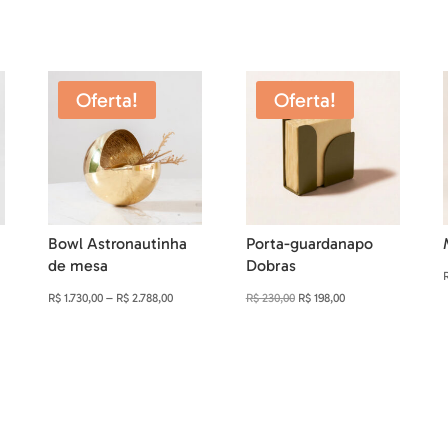
Oferta!
Oferta!
Bowl Astronautinha
Porta-guardanapo
de mesa
Dobras
Faixa
O
O
R$
1.730,00
–
R$
2.788,00
R$
230,00
R$
198,00
de
preço
preço
preço:
original
atual
0
R$ 1.730,00
era:
é:
através
R$ 230,00.
R$ 198,00.
0
R$ 2.788,00